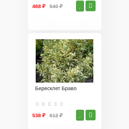
468 ₽
540 ₽
Бересклет Браво
538 ₽
612 ₽