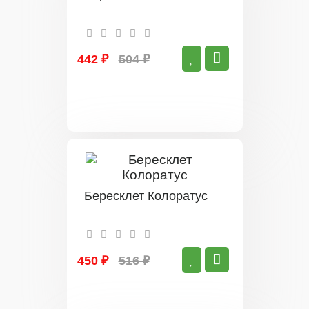
442 ₽
504 ₽
Бересклет Колоратус
450 ₽
516 ₽