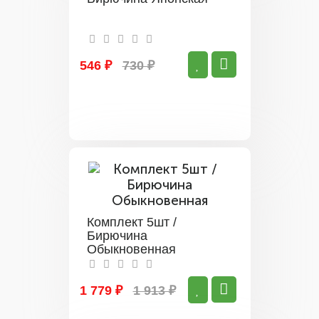
546 ₽
730 ₽
Комплект 5шт /
Бирючина
Обыкновенная
1 779 ₽
1 913 ₽