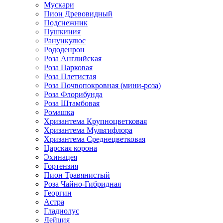
Мускари
Пион Древовидный
Подснежник
Пушкиния
Ранункулюс
Рододенрон
Роза Английская
Роза Парковая
Роза Плетистая
Роза Почвопокровная (мини-роза)
Роза Флорибунда
Роза Штамбовая
Ромашка
Хризантема Крупноцветковая
Хризантема Мультифлора
Хризантема Среднецветковая
Царская корона
Эхинацея
Гортензия
Пион Травянистый
Роза Чайно-Гибридная
Георгин
Астра
Гладиолус
Дейция