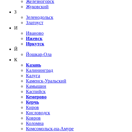
Железногорск
Жуковский
З
Зеленодольск
Златоуст
И
Иваново
Ижевск
Иркутск
Й
Йошкар-Ола
К
Казань
Калининград
Калуга
Каменск-Уральский
Камышин
Каспийск
Кемерово
Керчь
Киров
Кисловодск
Ковров
Коломна
Комсомольск-на-Амуре