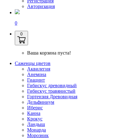
Регистрация
Авторизация
0
0
Ваша корзина пуста!
Саженцы цветов
Аквилегия
Анемона
Гиацинт
Гибискус древовидный
Гибискус травянистый
Гортензия Древовидная
Дельфиниум
Иберис
Канна
Крокус
Ландыш
Монарда
Морозник