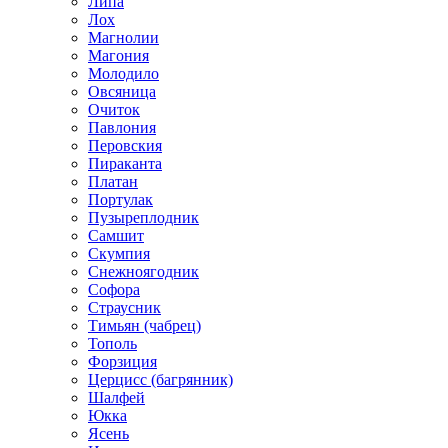
Липа
Лох
Магнолии
Магония
Молодило
Овсяница
Очиток
Павлония
Перовския
Пираканта
Платан
Портулак
Пузыреплодник
Самшит
Скумпия
Снежноягодник
Софора
Страусник
Тимьян (чабрец)
Тополь
Форзиция
Церцисс (багрянник)
Шалфей
Юкка
Ясень