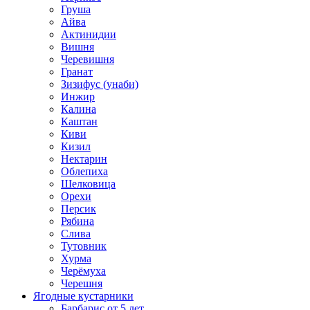
Груша
Айва
Актинидии
Вишня
Черевишня
Гранат
Зизифус (унаби)
Инжир
Калина
Каштан
Киви
Кизил
Нектарин
Облепиха
Шелковица
Орехи
Персик
Рябина
Слива
Тутовник
Хурма
Черёмуха
Черешня
Ягодные кустарники
Барбарис от 5 лет