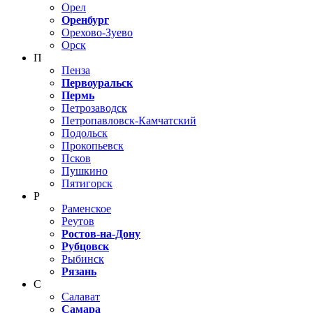
Орел
Оренбург
Орехово-Зуево
Орск
П
Пенза
Первоуральск
Пермь
Петрозаводск
Петропавловск-Камчатский
Подольск
Прокопьевск
Псков
Пушкино
Пятигорск
Р
Раменское
Реутов
Ростов-на-Дону
Рубцовск
Рыбинск
Рязань
С
Салават
Самара