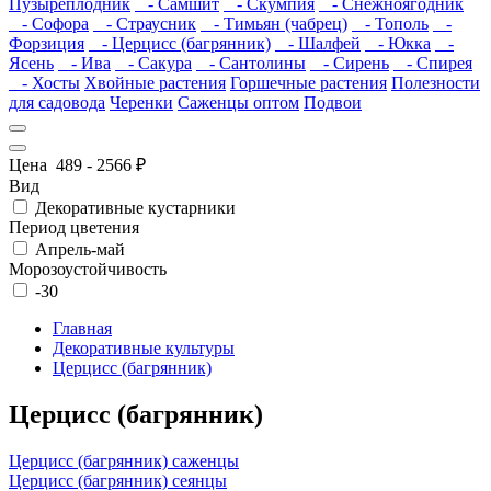
Пузыреплодник
- Самшит
- Скумпия
- Снежноягодник
- Софора
- Страусник
- Тимьян (чабрец)
- Тополь
-
Форзиция
- Церцисс (багрянник)
- Шалфей
- Юкка
-
Ясень
- Ива
- Сакура
- Сантолины
- Сирень
- Спирея
- Хосты
Хвойные растения
Горшечные растения
Полезности
для садовода
Черенки
Саженцы оптом
Подвои
Цена
489
-
2566
₽
Вид
Декоративные кустарники
Период цветения
Апрель-май
Морозоустойчивость
-30
Главная
Декоративные культуры
Церцисс (багрянник)
Церцисс (багрянник)
Церцисс (багрянник) саженцы
Церцисс (багрянник) сеянцы