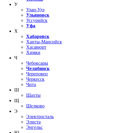
У
Улан-Удэ
Ульяновск
Уссурийск
Уфа
Х
Хабаровск
Ханты-Мансийск
Хасавюрт
Химки
Ч
Чебоксары
Челябинск
Череповец
Черкесск
Чита
Ш
Шахты
Щ
Щелково
Э
Электросталь
Элиста
Энгельс
Ю