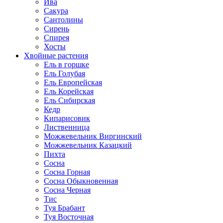
Ива
Сакура
Сантолины
Сирень
Спирея
Хосты
Хвойные растения
Ель в горшке
Ель Голубая
Ель Европейская
Ель Корейская
Ель Сибирская
Кедр
Кипарисовик
Лиственница
Можжевельник Виргинский
Можжевельник Казацкий
Пихта
Сосна
Сосна Горная
Сосна Обыкновенная
Сосна Черная
Тис
Туя Брабант
Туя Восточная