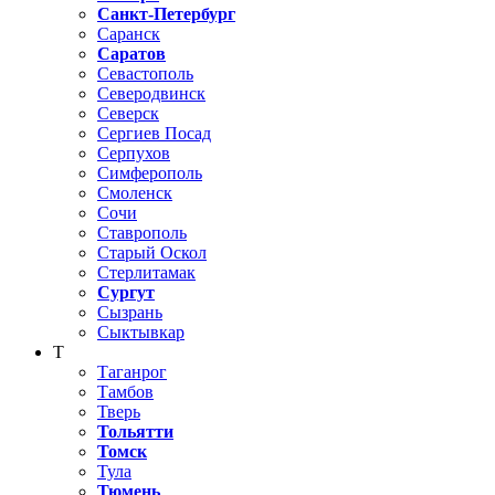
Санкт-Петербург
Саранск
Саратов
Севастополь
Северодвинск
Северск
Сергиев Посад
Серпухов
Симферополь
Смоленск
Сочи
Ставрополь
Старый Оскол
Стерлитамак
Сургут
Сызрань
Сыктывкар
Т
Таганрог
Тамбов
Тверь
Тольятти
Томск
Тула
Тюмень