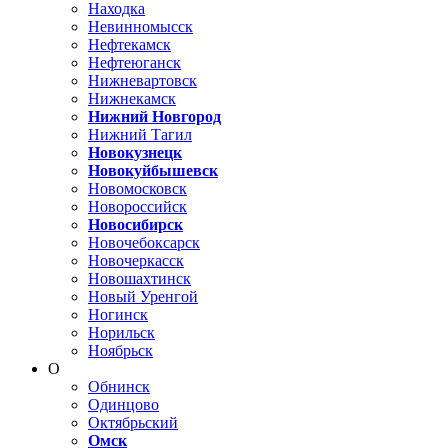
Находка
Невинномысск
Нефтекамск
Нефтеюганск
Нижневартовск
Нижнекамск
Нижний Новгород
Нижний Тагил
Новокузнецк
Новокуйбышевск
Новомосковск
Новороссийск
Новосибирск
Новочебоксарск
Новочеркасск
Новошахтинск
Новый Уренгой
Ногинск
Норильск
Ноябрьск
О
Обнинск
Одинцово
Октябрьский
Омск