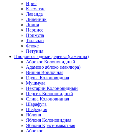
Ирис
Клематис
Лаванда
Лилейник
Лилия
Нарцисс
Примула
Тюльпан
Флокс
Петуния
Плодово-ягодные деревья (саженцы)
Абрикос Колоновидный
Адамово яблоко (маклюра)
Вишня Войлочная
Груша Колоновидная
Мушмула
Нектарин Колоновидный
Персик Колоновидный
Слива Колоновидная
Шарафуга
Шефердия
Яблоня
Яблоня Колоновидная
Яблоня Красномякотная
Абрикос