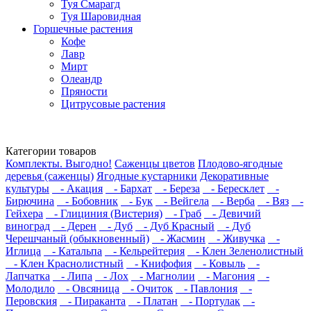
Туя Смарагд
Туя Шаровидная
Горшечные растения
Кофе
Лавр
Мирт
Олеандр
Пряности
Цитрусовые растения
Категории товаров
Комплекты. Выгодно!
Саженцы цветов
Плодово-ягодные
деревья (саженцы)
Ягодные кустарники
Декоративные
культуры
- Акация
- Бархат
- Береза
- Бересклет
-
Бирючина
- Бобовник
- Бук
- Вейгела
- Верба
- Вяз
-
Гейхера
- Глициния (Вистерия)
- Граб
- Девичий
виноград
- Дерен
- Дуб
- Дуб Красный
- Дуб
Черешчаный (обыкновенный)
- Жасмин
- Живучка
-
Иглица
- Катальпа
- Кельрейтерия
- Клен Зеленолистный
- Клен Краснолистный
- Книфофия
- Ковыль
-
Лапчатка
- Липа
- Лох
- Магнолии
- Магония
-
Молодило
- Овсяница
- Очиток
- Павлония
-
Перовския
- Пираканта
- Платан
- Портулак
-