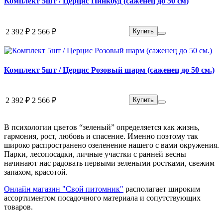
Комплект 5шт / Церцис Пинкбуд (саженец до 50 см)
2 392 ₽
2 566 ₽
Купить
Комплект 5шт / Церцис Розовый шарм (саженец до 50 см.)
2 392 ₽
2 566 ₽
Купить
В психологии цветов “зеленый” определяется как жизнь,
гармония, рост, любовь и спасение. Именно поэтому так
широко распространено озеленение нашего с вами окружения.
Парки, лесопосадки, личные участки с ранней весны
начинают нас радовать первыми зелеными ростками, свежим
запахом, красотой.
Онлайн магазин "Свой питомник"
располагает широким
ассортиментом посадочного материала и сопутствующих
товаров.