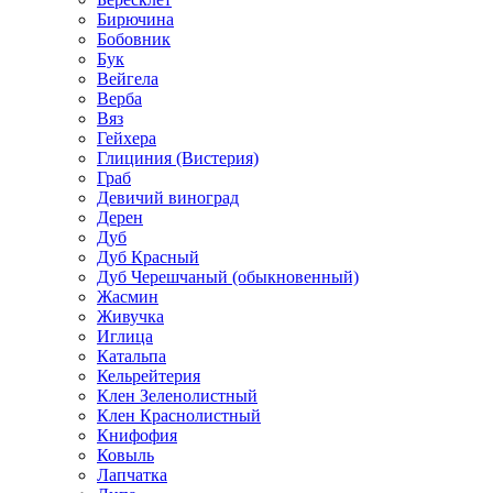
Бирючина
Бобовник
Бук
Вейгела
Верба
Вяз
Гейхера
Глициния (Вистерия)
Граб
Девичий виноград
Дерен
Дуб
Дуб Красный
Дуб Черешчаный (обыкновенный)
Жасмин
Живучка
Иглица
Катальпа
Кельрейтерия
Клен Зеленолистный
Клен Краснолистный
Книфофия
Ковыль
Лапчатка