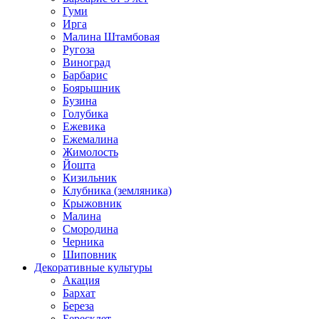
Гуми
Ирга
Малина Штамбовая
Ругоза
Виноград
Барбарис
Боярышник
Бузина
Голубика
Ежевика
Ежемалина
Жимолость
Йошта
Кизильник
Клубника (земляника)
Крыжовник
Малина
Смородина
Черника
Шиповник
Декоративные культуры
Акация
Бархат
Береза
Бересклет