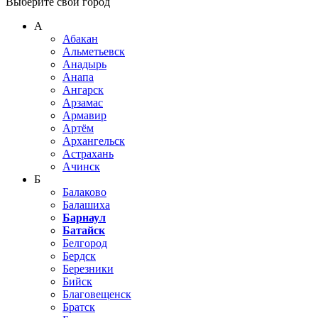
Выберите свой город
А
Абакан
Альметьевск
Анадырь
Анапа
Ангарск
Арзамас
Армавир
Артём
Архангельск
Астрахань
Ачинск
Б
Балаково
Балашиха
Барнаул
Батайск
Белгород
Бердск
Березники
Бийск
Благовещенск
Братск