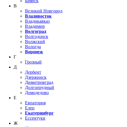
Брянск
В
Великий Новгород
Владивосток
Владикавказ
Владимир
Волгоград
Волгодонск
Волжский
Вологда
Воронеж
Г
Грозный
Д
Дербент
Дзержинск
Димитровград
Долгопрудный
Домодедово
Е
Евпатория
Елец
Екатеринбург
Ессентуки
Ж